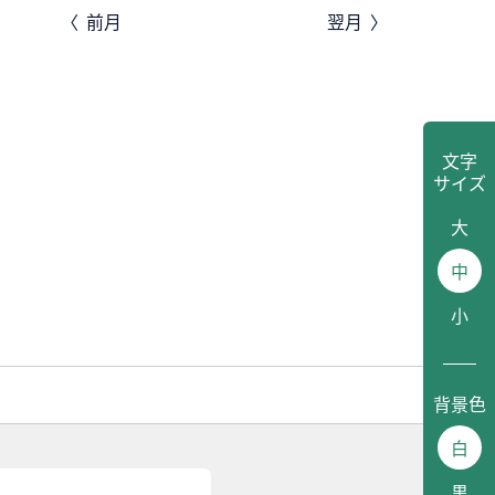
前月
翌月
文字
サイズ
大
中
小
背景色
白
黒