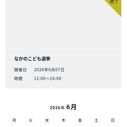
終了
なかのこども選挙
開催⽇
2026年6月07日
時間
11:00～16:00
月
6
年
2026
月
火
水
木
金
土
日