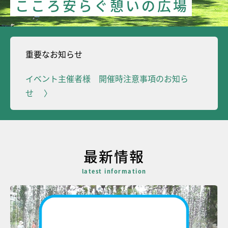
こ
こ
ろ
安
ら
ぐ
憩
い
の
広
場
重要なお知らせ
イベント主催者様 開催時注意事項のお知ら
せ
最新情報
latest information