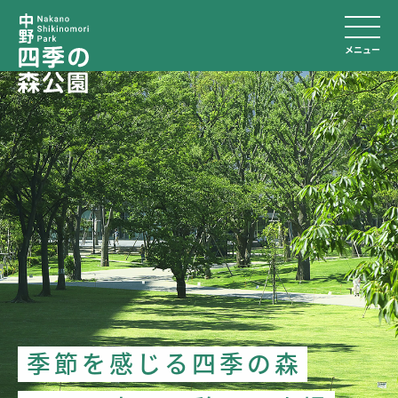
メニュー
季
節
を
感
じ
る
四
季
の
森