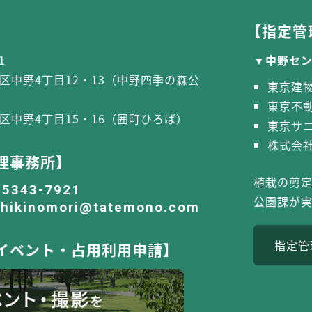
【指定管
1
中野セ
区中野4丁目12・13（中野四季の森公
東京建
東京不
区中野4丁目15・16（囲町ひろば）
東京サ
株式会社
理事務所】
植栽の剪
-5343-7921
公園課が
shikinomori@tatemono.com
指定管
イベント・占用利用申請】