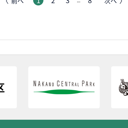
1
2
3
8
前へ
次へ
...