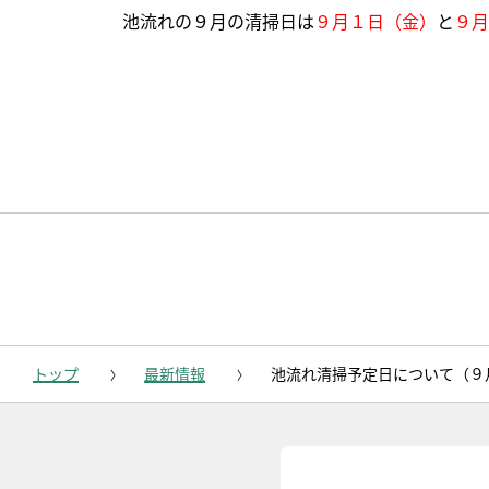
池流れの９月の清掃日は
９月１日（金）
と
９月
トップ
最新情報
池流れ清掃予定日について（９