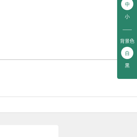
中
小
背景色
白
黒