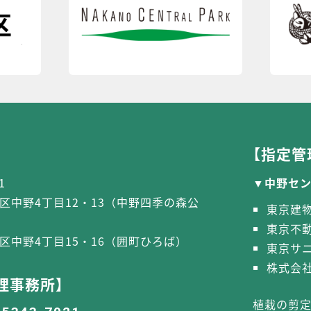
【指定管
1
中野セ
区中野4丁目12・13（中野四季の森公
東京建
東京不
区中野4丁目15・16（囲町ひろば）
東京サ
株式会社
理事務所】
植栽の剪