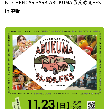
KITCHENCAR PARK-ABUKUMA うんめぇFES
in 中野