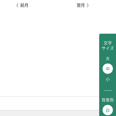
前月
翌月
文字
サイズ
大
中
小
背景色
白